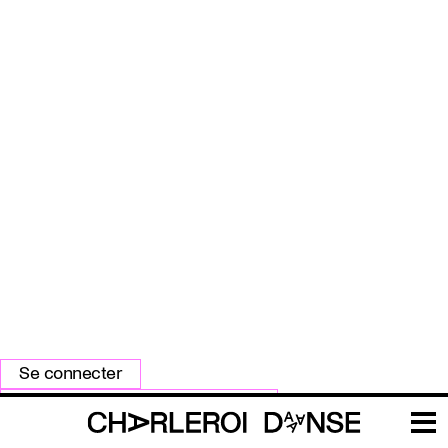
Primary
Se connecter
tabs
Réinitialiser votre mot de passe