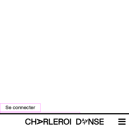
Primary
Se connecter
tabs
Réinitialiser votre mot de passe