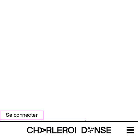
Primary
Se connecter
tabs
Réinitialiser votre mot de passe