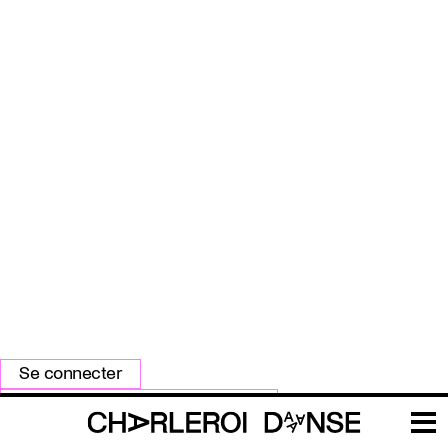
Primary
Se connecter
tabs
Réinitialiser votre mot de passe