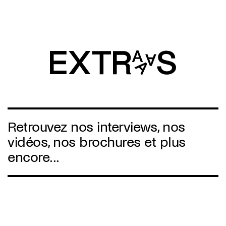
Overslaan
en
naar
de
inhoud
gaan
Retrouvez nos interviews, nos
vidéos, nos brochures et plus
encore...