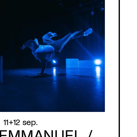
11+12 sep.
 EMMANUEL /