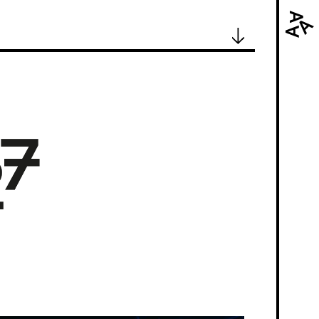
Navi
prin