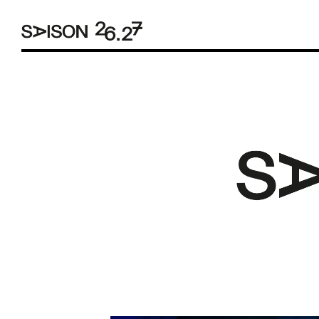
Overslaan
en
naar
de
inhoud
gaan
- Elk -
- Elk -
- Elk -
Voorstellingen
Bruxelles
Danslezingen
Charleroi
Soirées