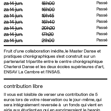
za 14 jun.
18h00
Passé
za 14 jun.
16h00
Passé
za 14 jun.
19h45
Passé
za 14 jun.
16h40
Passé
za 14 jun.
20h20
Passé
za 14 jun.
17h20
Passé
za 14 jun.
21h00
Passé
Fruit d’une collaboration inédite, le Master Danse et
pratiques chorégraphiques s’est construit sur un
partenariat tripartite entre le centre chorégraphique
Charleroi Danse et les deux écoles supérieures d’art,
ENSAV La Cambre et l’INSAS.
contribution libre
Il vous est loisible de verser une contribution de 5
euros lors de votre réservation ou le jour-même, qui
sera intégralement reversée à un fonds qui vient en
aide aux étudiant·es qui en exprimeraient le besoin.