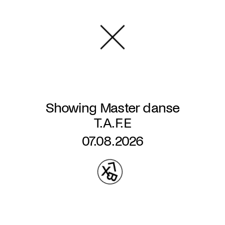
Overslaan
en
naar
de
inhoud
gaan
Showing Master danse
T.A.F.E
07.08.2026