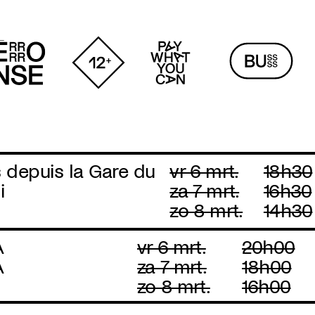
 depuis la Gare du
vr 6 mrt.
18h30
i
za 7 mrt.
16h30
zo 8 mrt.
14h30
A
vr 6 mrt.
20h00
A
za 7 mrt.
18h00
zo 8 mrt.
16h00