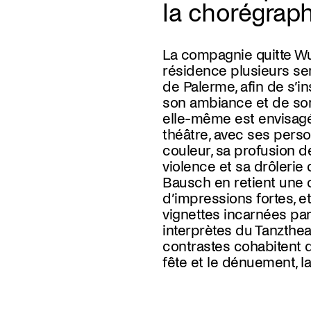
la chorégrap
La compagnie quitte Wu
trivial, les objets du qu
résidence plusieurs sem
du décor jonchant le s
de Palerme, afin de s’in
est toujours trouble. Cr
son ambiance et de son h
elle-même est envisa
théâtre, avec ses pers
couleur, sa profusion de
violence et sa drôlerie 
Bausch en retient une 
d’impressions fortes,
vignettes incarnées par
interprètes du Tanzthea
contrastes cohabitent d
fête et le dénuement, l