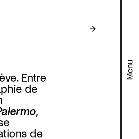
Menu
ève. Entre
aphie de
n
Palermo
,
se
ations de