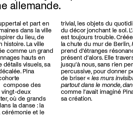
he allemande.
ppertal et part en
otidien et les rebuts
aines dans la ville
ol. L’atmosphère y
spirer du lieu, de
éée un mois après
istoire. La ville
la chute du mur de Berlin,
gée comme un grand
prend d’étranges résonan
onnages hauts en
présent d’alors. Elle trave
 détails visuels, sa
jusqu’à nous, sans rien pe
décalée. Pina
percussive, pour donner pe
cohorte
de briser «
les murs invisib
 et compose des
partout dans le monde, dan
 vingt-deux
comme l’avait imaginé Pin
ter, où de grands
sa création.
ans la danse : la
a cérémonie et le