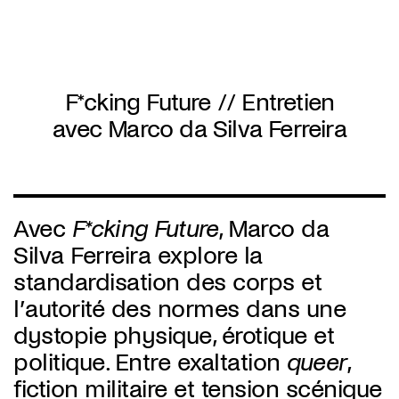
Overslaan
en
naar
de
inhoud
gaan
F*cking Future // Entretien
avec Marco da Silva Ferreira
Avec
F*cking Future
, Marco da
Silva Ferreira explore la
standardisation des corps et
l’autorité des normes dans une
dystopie physique, érotique et
politique. Entre exaltation
queer
,
fiction militaire et tension scénique