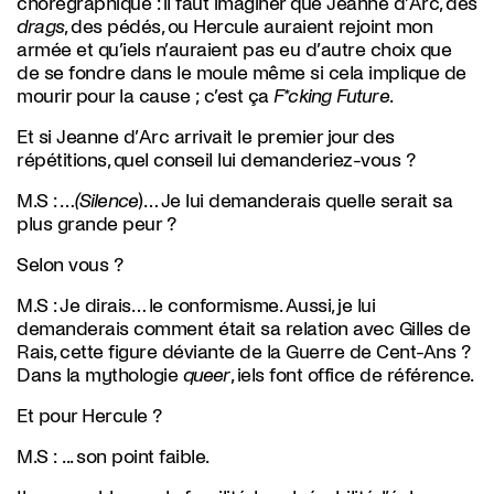
chorégraphique : il faut imaginer que Jeanne d’Arc, des
drags
, des pédés, ou Hercule auraient rejoint mon
armée et qu’iels n’auraient pas eu d’autre choix que
de se fondre dans le moule même si cela implique de
mourir pour la cause ; c’est ça
F*cking Future
.
Et si Jeanne d’Arc arrivait le premier jour des
répétitions, quel conseil lui demanderiez-vous ?
M.S :
…
(Silence
)… Je lui demanderais quelle serait sa
plus grande peur ?
Selon vous ?
M.S :
Je dirais… le conformisme. Aussi, je lui
demanderais comment était sa relation avec Gilles de
Rais, cette figure déviante de la Guerre de Cent-Ans ?
Dans la mythologie
queer
, iels font office de référence.
Et pour Hercule ?
M.S :
... son point faible.