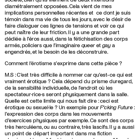
diamétralement opposées. Cela vient de mes
implications personnelles récentes et ce dont je suis
témoin dans ma vie de tous les jours, avec le désir de
faire dialoguer ces lignes de tensions et voir ce qui
peut naître de leur friction. Il y a une grande part
dédiée à l’éros aussi, dans la fétichisation des corps
armés, policiers que l’imaginaire
queer
et
gay
a
engendrés, et le besoin de les déconstruire.
Comment l’érotisme s'exprime dans cette pièce ?
M.S :
C’est très difficile à nommer car qu’est-ce qui est
vraiment érotique ? Cela dépend du prisme duregard,
de la sensibilité individuelle, de l’endroit où les
spectateur·rice·s seront physiquement dans la salle.
Quelle est cette limite qui nous fait dire : ceci est
érotique ou sexuel·le ? Un exemple pour
F*cking Future
:
l'expression des corps dans les mouvements
d’exercices physiques par exemple. Ce sont des corps
très herculéens, ou au contraire, très lascifs. Il y a aussi
un point de départ important dans ma fiction