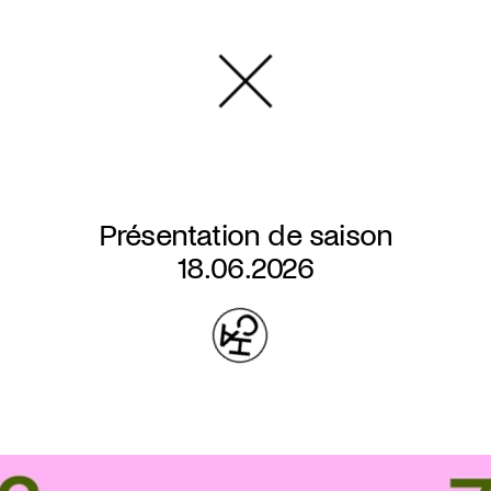
Overslaan
en
naar
de
inhoud
gaan
Présentation de saison
18.06.2026