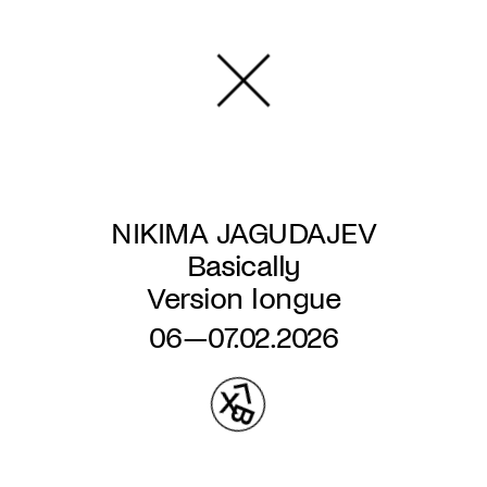
Overslaan
en
naar
de
inhoud
gaan
NIKIMA JAGUDAJEV
Basically
Version longue
06—07.02.2026