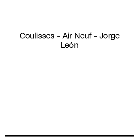
Aller
au
contenu
principal
Coulisses - Air Neuf - Jorge
León