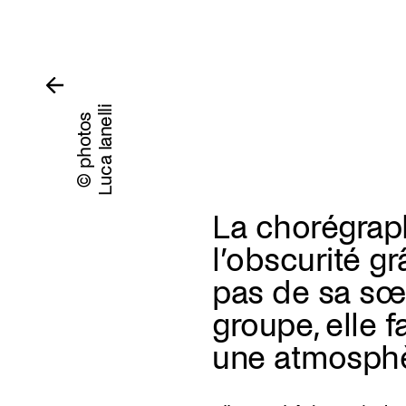
Luca Ianelli
© photos
La chorégrap
l’obscurité gr
pas de sa sœu
groupe, elle f
une atmosphè