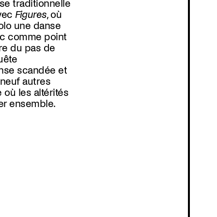
Programmation
e traditionnelle
avec
Figures
, où
solo une danse
Avec comme point
ire du pas de
uête
anse scandée et
à neuf autres
où les altérités
ver ensemble.