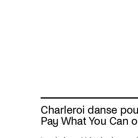
Aller
au
contenu
principal
Charleroi danse pour
Pay What You Can ou t