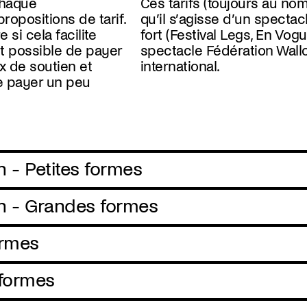
chaque
Ces tarifs (toujours au nom
propositions de tarif.
qu’il s’agisse d’un specta
 si cela facilite
fort (Festival Legs, En Vogu
est possible de payer
spectacle Fédération Wall
x de soutien et
international.
e payer un peu
n - Petites formes
on - Grandes formes
formes
 formes