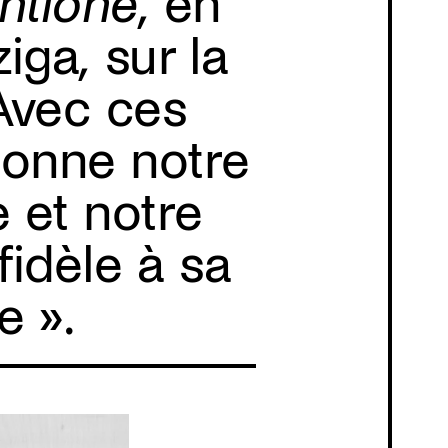
entione,
en
ziga
,
sur la
Avec ces
ionne notre
e et notre
fidèle à sa
e ».