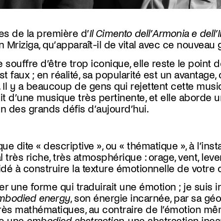
es de la première d’
Il Cimento dell’Armonia e dell’
Mriziga, qu’apparaît-il de vital avec ce nouveau 
souffre d’être trop iconique, elle reste le point d
est faux ; en réalité, sa popularité est un avantage
 Il y a beaucoup de gens qui rejettent cette musiq
’agit d’une musique très pertinente, et elle aborde 
 un des grands défis d’aujourd’hui.
ue dite « descriptive », ou « thématique », à l’ins
rès riche, très atmosphérique : orage, vent, lever
dé à construire la texture émotionnelle de votre
r une forme qui traduirait une émotion ; je suis i
mbodied energy
, son énergie incarnée, par sa géo
ès mathématiques, au contraire de l’émotion mêm