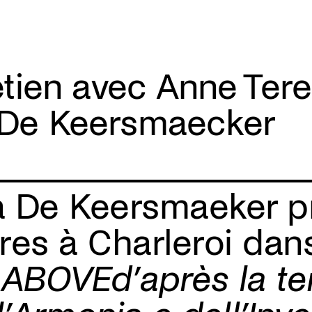
etien avec Anne Ter
De Keersmaecker
a De Keersmaeker p
es à Charleroi dan
 ABOVEd’après la t