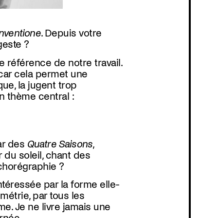
Inventione
. Depuis votre
geste ?
e référence de notre travail.
, car cela permet une
ue, la jugent trop
un thème central :
tar des
Quatre Saisons
,
 du soleil, chant des
 chorégraphie ?
ntéressée par la forme elle-
métrie, par tous les
e. Je ne livre jamais une