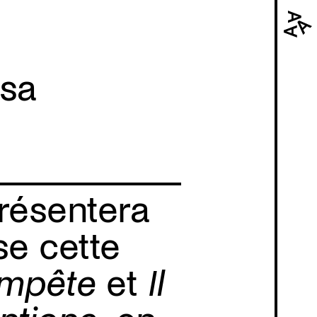
Navi
prin
esa
résentera
se cette
empête
et
Il