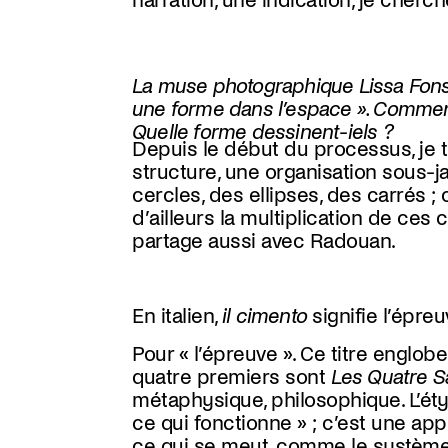
narration, une indication, je cherc
La muse photographique Lissa Fonssag
une forme dans l’espace ». Commen
Quelle forme dessinent-iels ?
Depuis le début du processus, je tra
structure, une organisation sous-ja
cercles, des ellipses, des carrés ;
d’ailleurs la multiplication de ce
partage aussi avec Radouan.
En italien,
il cimento
signifie l’épre
Pour « l’épreuve ». Ce titre englob
quatre premiers sont
Les Quatre S
métaphysique, philosophique. L’ét
ce qui fonctionne » ; c’est une ap
ce qui se meut, comme le système 