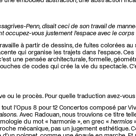
he une
embodied abstraction
, une abstraction inc
rives-Penn, disait ceci de son travail de mannequin
t occupez-vous justement l’espace avec le corps
vaille à partir de dessins, de fuites colorées au s
cente qui organise les trajets dans l’espace. Ces
 c’est une pensée architecturale, formelle, géométr
s couches de codes qui crée la vie du spectacle. C
uve ou le procès. Pour quelle traduction avez-vous
e tout l’Opus 8 pour 12 Concertos composé par Viva
aisons.
Avec Radouan, nous trouvions ce titre tell
ymologie du mot « harmonie », en grec «
hermios
»
proche mécanique, pas un jugement esthétique. Cel
d’un poignet, comme une épaule en marche. Et pu