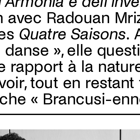
’Armonia e dell’Inv
n avec
Radouan Mri
des
Quatre Saisons
.
 danse », elle quest
re rapport à la natur
oir, tout en restant 
che « Brancusi-enn