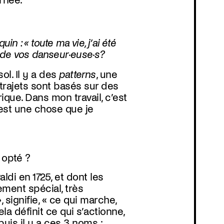
arnée.
 : « toute ma vie, j’ai été
 de vos danseur·euse·s?
ol. Il y a des
patterns
, une
 trajets sont basés sur des
Programma
ique. Dans mon travail, c’est
’est une chose que je
 opté ?
ldi en 1725, et dont les
ement spécial, très
, signifie, « ce qui marche,
a définit ce qui s’actionne,
is il y a ces 3 noms :