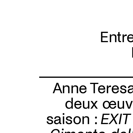
Overslaan
en
naar
de
inhoud
gaan
Entr
Anne Teres
deux œuvr
saison :
EXIT