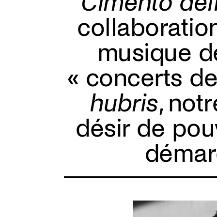
Cimento dell
collaboratio
musique 
« concerts de
hubris
, not
désir de pouv
démar