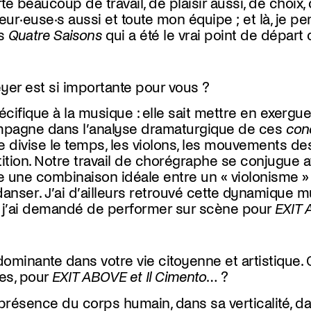
rte beaucoup de travail, de plaisir aussi, de choi
eur·euse·s
aussi et toute mon équipe ; et là, je 
es
Quatre Saisons
qui a été le vrai point de départ 
yer est si importante pour vous ?
ifique à la musique : elle sait mettre en exergue
ompagne dans l’analyse dramaturgique de ces
con
divise le temps, les violons, les mouvements des 
tition. Notre travail de chorégraphe se conjugue 
rne une combinaison idéale entre un « violonisme 
 danser.
J’ai d’ailleurs retrouvé cette dynamique
j’ai demandé de performer sur scène pour
EXIT
ominante dans votre vie citoyenne et artistique. 
es, pour
EXIT ABOVE et Il Cimento
… ?
a présence du corps humain, dans sa verticalité, da