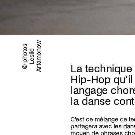
w
© photos
L
e
s
l
i
e
A
r
t
a
m
o
n
o
La technique 
Hip-Hop qu’il
langage chor
la danse con
C’est ce mélange de tec
mouvements : Partir de l
partagera avec les dan
autres, des sensations,
moyen de phrases cho
seront investis de diff