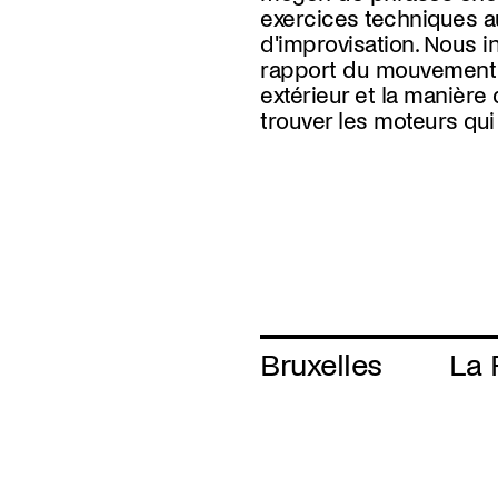
exercices techniques a
inspirés de matières pl
d'improvisation. Nous i
d’états, ou des effets num
rapport du mouvement
extérieur et la manièr
trouver les moteurs qu
Bruxelles
La 