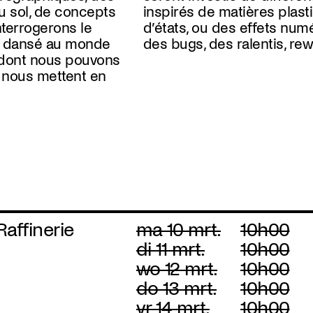
u sol, de concepts
astiques changeant
nterrogerons le
ériques tels que
 dansé au monde
des bugs, des ralentis, rewi
e dont nous pouvons
i nous mettent en
Raffinerie
ma 10 mrt.
10h00
di 11 mrt.
10h00
wo 12 mrt.
10h00
do 13 mrt.
10h00
vr 14 mrt.
10h00