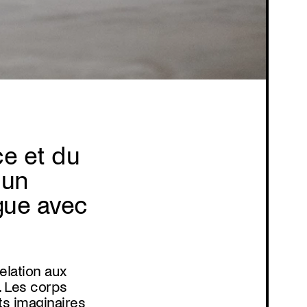
ce et du
 un
gue avec