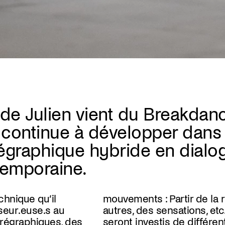
de Julien vient du Breakdan
 continue à développer dans
égraphique hybride en dialo
temporaine.
hnique qu’il
a relation aux
seur.euse.s au
 etc. Les corps
régraphiques, des
érents imaginaires