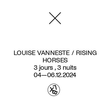
Overslaan
en
naar
de
inhoud
gaan
LOUISE VANNESTE / RISING
HORSES
3 jours , 3 nuits
04—06.12.2024