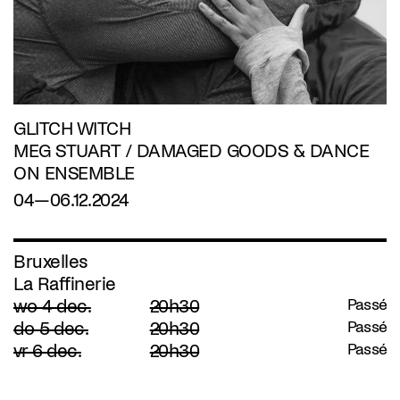
GLITCH WITCH
MEG STUART / DAMAGED GOODS & DANCE
ON ENSEMBLE
04—06.12.2024
Bruxelles
La Raffinerie
wo 4 dec.
20h30
Passé
do 5 dec.
20h30
Passé
vr 6 dec.
20h30
Passé