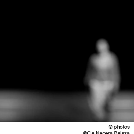
© photos
©Cie Nacera Belaza