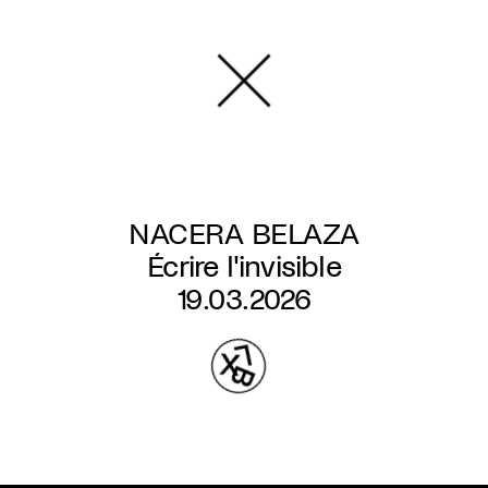
Overslaan
en
naar
de
inhoud
gaan
NACERA BELAZA
Écrire l'invisible
19.03.2026