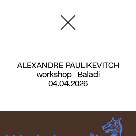
Overslaan
en
naar
de
inhoud
gaan
ALEXANDRE PAULIKEVITCH
workshop- Baladi
04.04.2026