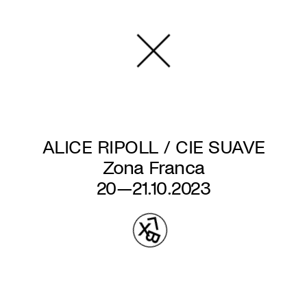
Overslaan
en
naar
de
inhoud
gaan
ALICE RIPOLL / CIE SUAVE
Zona Franca
20—21.10.2023