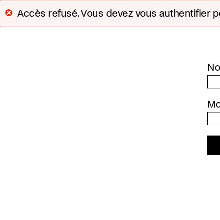
Aller
au
Message
Accès refusé. Vous devez vous authentifier po
contenu
d'erreur
principal
No
Mo