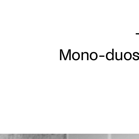
Aller
au
contenu
principal
Mono-duos 