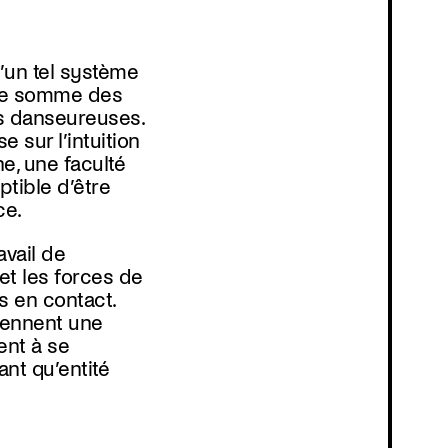
Programmation
’un tel système
ple somme des
es danseureuses.
e sur l’intuition
e, une faculté
tible d’être
ce.
avail de
t les forces de
s en contact.
iennent une
ent à se
ant qu’entité