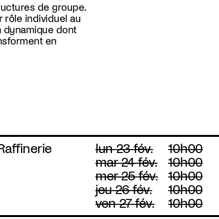
uctures de groupe.
r rôle individuel au
on dynamique dont
nsforment en
Raffinerie
lun 23 fév.
10h00
mar 24 fév.
10h00
mer 25 fév.
10h00
jeu 26 fév.
10h00
ven 27 fév.
10h00