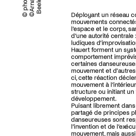
© photos
©
A
r
n
a
u
d
B
e
e
l
e
n
Déployant un réseau c
mouvements connectés
l’espace et le corps, sa
d’une autorité centrale 
ludiques d’improvisat
Hauert forment un sys
comportement imprévisi
certaines danseureuses
mouvement et d’autres 
ci, cette réaction décl
mouvement à l’intérieu
structure ou initiant u
développement.
Puisant librement dans
partagé de principes p
danseureuses sont re
l’invention et de l’exéc
mouvement, mais aussi 