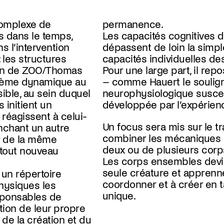
omplexe de
permanence.
 dans le temps,
Les capacités cognitives d
ns l’intervention
dépassent de loin la sim
: les structures
capacités individuelles d
ion de ZOO/Thomas
Pour une large part, il repos
tème dynamique au
– comme Hauert le soulign
ble, au sein duquel
neurophysiologique suscep
 initient un
développée par l’expérien
réagissent à celui-
Un focus sera mis sur le tr
enchant un autre
combiner les mécaniques e
r de la même
deux ou de plusieurs corp
n tout nouveau
Les corps ensembles dev
seule créature et apprenn
 un répertoire
coordonner et à créer en t
hysiques les
unique.
sponsables de
ution de leur propre
de la création et du