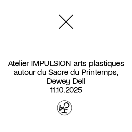
Aller
au
contenu
principal
Atelier IMPULSION arts plastiques
autour du Sacre du Printemps,
Dewey Dell
11.10.2025