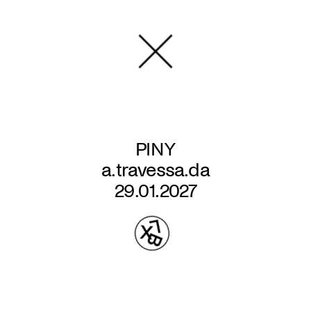
Aller
au
contenu
principal
PINY
a.travessa.da
29.01.2027