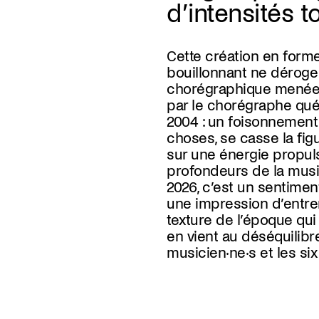
d’intensités t
Cette création en forme
sont le pouls et l’énergie
bouillonnant ne déroge 
de reprendre pied. Les cor
chorégraphique menée
dans la tourmente, par
par le chorégraphe qu
contradictoires, oscillant 
2004 : un foisonnement
lenteur extrêmes. Les e
choses, se casse la fig
fragmentées mais la v
sur une énergie propul
courir, alors que le temps se
profondeurs de la musi
contracte. L’espoir et l
2026, c’est un sentime
de près, la fragilité et la
une impression d’entrer
en relief, sans t
texture de l’époque qui
en vient au déséquilibr
musicien·ne·s et les si