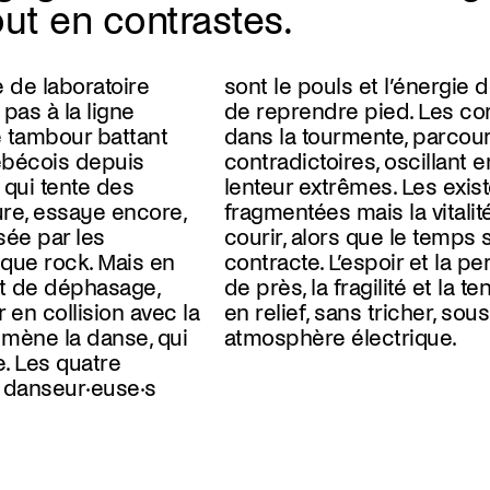
out en contrastes.
 de laboratoire
 de ces tentatives
pas à la ligne
ps sont ici pris
 tambour battant
courus de gestes
ébécois depuis
entre rapidité et
 qui tente des
xistences sont
ure, essaye encore,
italité continue à
sée par les
 dilate ou se
que rock. Mais en
a perte se côtoient
nt de déphasage,
 tension sont mises
 en collision avec la
richer, sous une
 mène la danse, qui
atmosphère électrique.
e. Les quatre
x danseur·euse·s