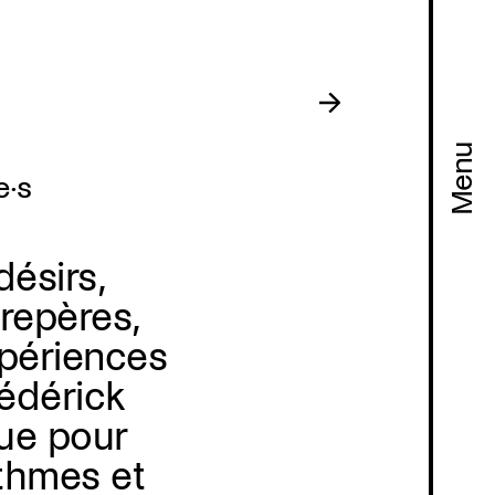
Menu
e·s
ésirs,
repères,
xpériences
rédérick
ue pour
thmes et