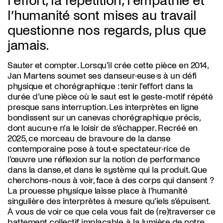
l’effort, la répétition, l’empathie et
l’humanité sont mises au travail
questionne nos regards, plus que
jamais.
Sauter et compter. Lorsqu’il crée cette pièce en 2014,
Jan Martens soumet ses danseur·euse·s à un défi
physique et chorégraphique : tenir l’effort dans la
durée d’une pièce où le saut est le geste-motif répété
presque sans interruption. Les interprètes en ligne
bondissent sur un canevas chorégraphique précis,
dont aucun·e n’a le loisir de s’échapper. Recréé en
2025, ce morceau de bravoure de la danse
contemporaine pose à tout·e spectateur·rice de
l’œuvre une réflexion sur la notion de performance
dans la danse, et dans le système qui la produit. Que
cherchons-nous à voir, face à des corps qui dansent ?
La prouesse physique laisse place à l’humanité
singulière des interprètes à mesure qu’iels s’épuisent.
À vous de voir ce que cela vous fait de (re)traverser ce
battement collectif implacable, à la lumière de notre