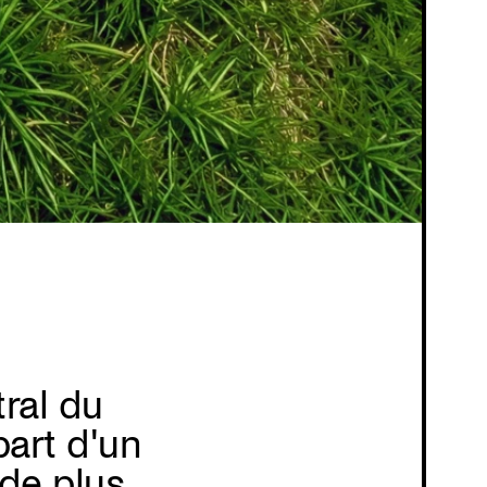
tral du
part d'un
 de plus