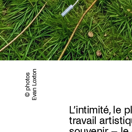
Evan Loxton
© photos
L’intimité, le 
travail artist
souvenir – le