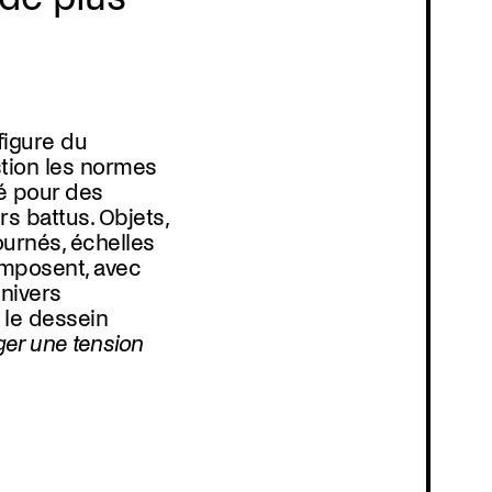
 figure du
tion les normes
é pour des
s battus. Objets,
urnés, échelles
omposent, avec
univers
 le dessein
ger une tension