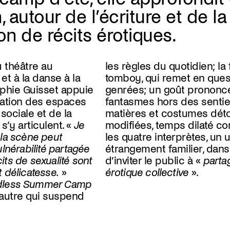
, autour de l’écriture et de la
ion de récits érotiques.
 théâtre au
les règles du quotidien; la
t à la danse à la
tomboy, qui remet en ques
ophie Guisset appuie
genrées; un goût prononc
rvation des espaces
fantasmes hors des sentier
 sociale et de la
matières et costumes déto
s’y articulent. «
Je
modifiées, temps dilaté c
la scène peut
les quatre interprètes, un 
lnérabilité partagée
étrangement familier, dans
cits de sexualité sont
d’inviter le public à «
parta
 délicatesse.
»
érotique collective
».
dless Summer Camp
e autre qui suspend