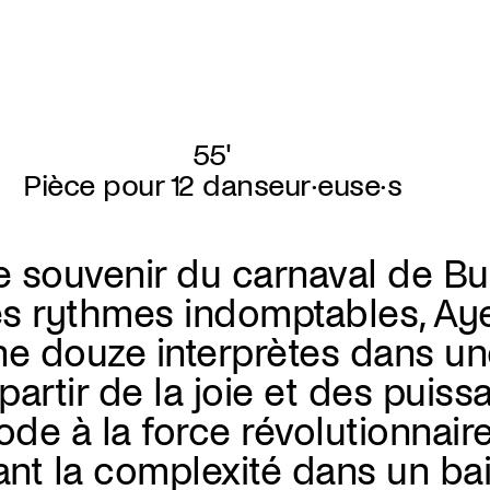
55'
Pièce pour 12 danseur·euse·s
e souvenir du carnaval de B
es rythmes indomptables, Ay
îne douze interprètes dans u
partir de la joie et des puis
 ode à la force révolutionnair
ant la complexité dans un ba