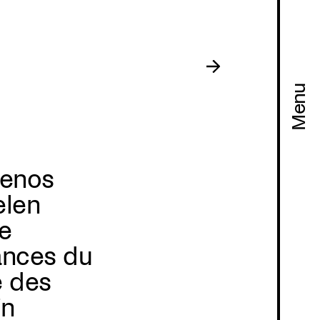
Menu
uenos
elen
ne
sances du
e des
in