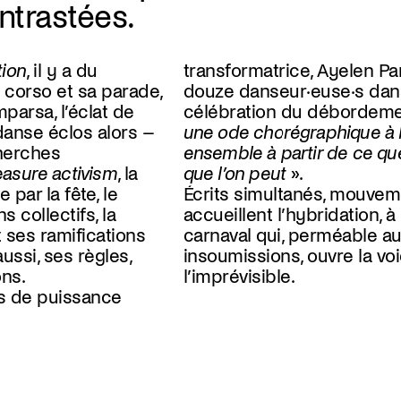
ntrastées.
tion
, il y a du
transformatrice, Ayelen Pa
 corso et sa parade,
douze danseur·euse·s dan
parsa, l’éclat de
célébration du débordeme
 danse éclos alors –
une ode chorégraphique à l
cherches
ensemble à partir de ce que
easure activism
, la
que l’on peut
».
 par la fête, le
Écrits simultanés, mouvem
s collectifs, la
accueillent l’hybridation, à 
t ses ramifications
carnaval qui, perméable au
aussi, ses règles,
insoumissions, ouvre la voi
ons.
l’imprévisible.
ls de puissance