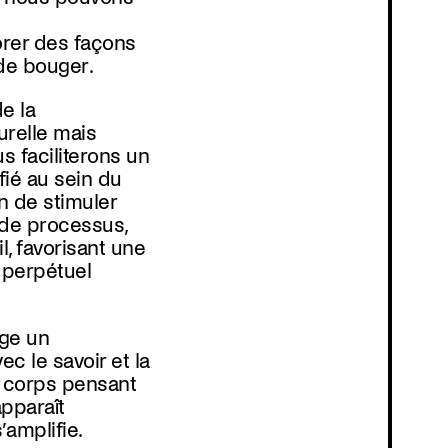
orer des façons
 de bouger.
de la
relle mais
 faciliterons un
fié au sein du
n de stimuler
 de processus,
l, favorisant une
n perpétuel
ge un
ec le savoir et la
 corps pensant
apparaît
’amplifie.