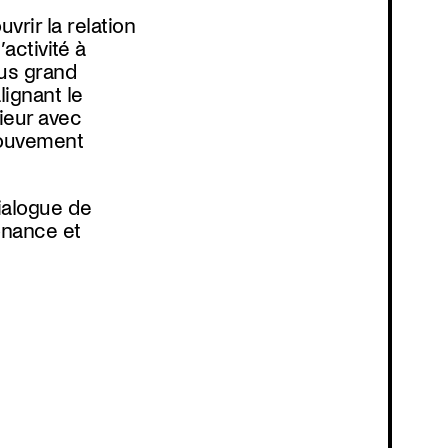
rir la relation
’activité à
lus grand
ignant le
ieur avec
mouvement
ialogue de
onance et