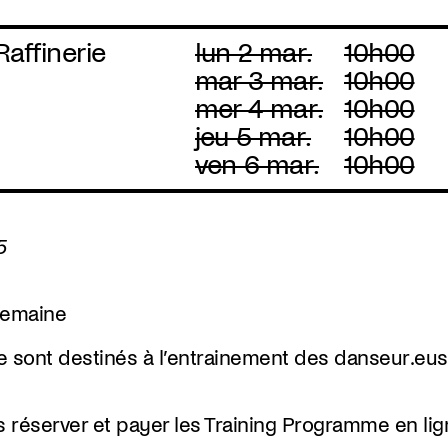
Raffinerie
lun 2 mar.
10h00
mar 3 mar.
10h00
mer 4 mar.
10h00
jeu 5 mar.
10h00
ven 6 mar.
10h00
5
 semaine
 sont destinés à l’entrainement des danseur.eus
réserver et payer les Training Programme en lig