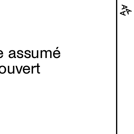
Navi
prin
e assumé
ouvert