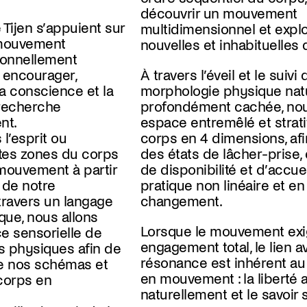
découvrir un mouvement
 Tijen s’appuient sur
multidimensionnel et expl
mouvement
nouvelles et inhabituelles
onnellement
 encourager,
À travers l’éveil et le suivi 
la conscience et la
morphologie physique natu
 recherche
profondément cachée, nous
nt.
espace entremêlé et strati
l’esprit ou
corps en 4 dimensions, afi
entes zones du corps
des états de lâcher-prise,
 mouvement à partir
de disponibilité et d’accuei
é de notre
pratique non linéaire et e
ravers un langage
changement.
e, nous allons
Lorsque le mouvement exi
e sensorielle de
engagement total, le lien av
s physiques afin de
résonance est inhérent au
de nos schémas et
en mouvement : la liberté 
corps en
naturellement et le savoir s