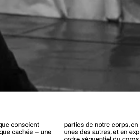
sque conscient –
parties de notre corps, en 
ique cachée – une
unes des autres, et en exp
ordre séquentiel du corps