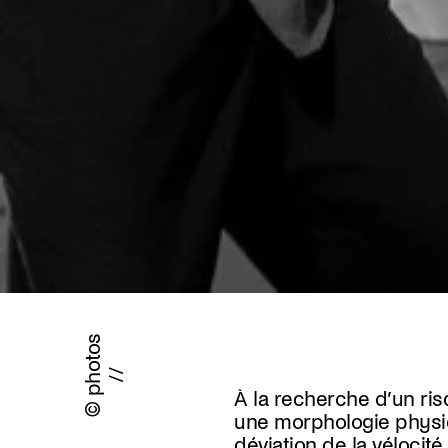
© photos
//
À la recherche d’un ri
une morphologie phys
déviation de la vélocité.