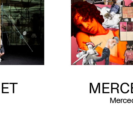
ET
MERC
Merced