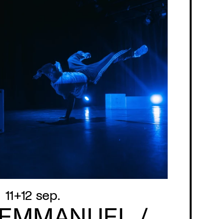
11+12 sep.
 EMMANUEL /