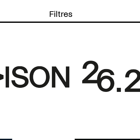
Filtres
s
i