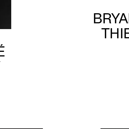
BRYA
THI
É
Y