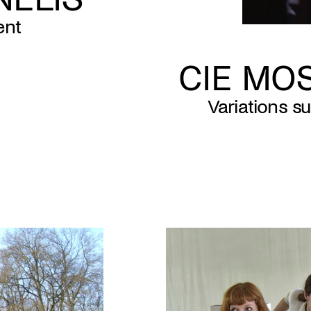
ent
CIE MO
Variations s