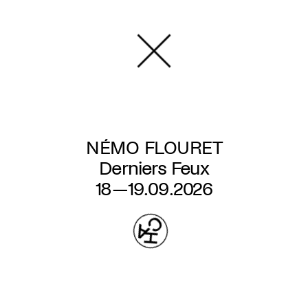
Overslaan
en
naar
de
inhoud
gaan
NÉMO FLOURET
Derniers Feux
18—19.09.2026