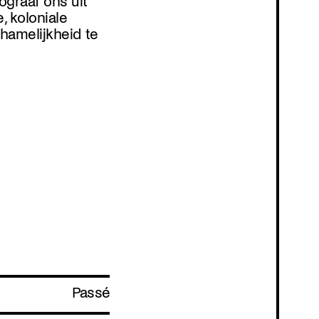
ograaf ons uit
, koloniale
hamelijkheid te
Passé