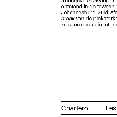
frenetieke
footwork
, da
ontstond in de townshi
Johannesburg, Zuid-Afr
break
van de pinksterke
zang en dans die tot tra
Charleroi
Les