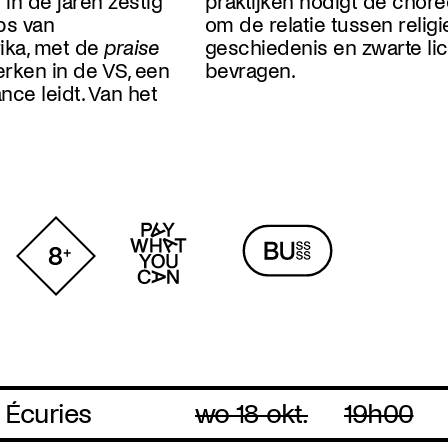
t in de jaren zestig
praktijken nodigt de chore
ps van
om de relatie tussen religie
ika, met de
praise
geschiedenis en zwarte lic
rken in de VS, een
bevragen.
nce leidt. Van het
 Écuries
wo 18 okt.
19h00