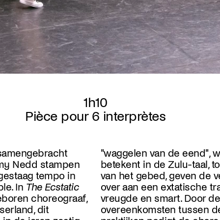
1h10
Pièce pour 6 interprètes
 samengebracht
"waggelen van de eend", w
emy Nedd stampen
betekent in de Zulu-taal, t
gestaag tempo in
van het gebed, geven de ve
le. In
The Ecstatic
over aan een extatische tr
geboren choreograaf,
vreugde en smart. Door de
serland, dit
overeenkomsten tussen de