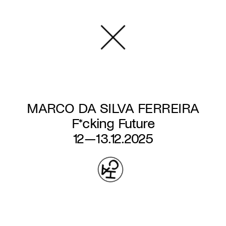
Overslaan
en
naar
de
inhoud
gaan
MARCO DA SILVA FERREIRA
F*cking Future
12—13.12.2025