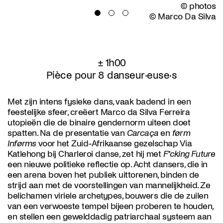
© photos
© Marco Da Silva
± 1h00
Pièce pour 8 danseur·euse·s
Met zijn intens fysieke dans, vaak badend in een
feestelijke sfeer, creëert Marco da Silva Ferreira
utopieën die de binaire gendernorm uiteen doet
spatten. Na de presentatie van
Carcaça
en
førm
Inførms
voor het Zuid-Afrikaanse gezelschap Via
Katlehong bij Charleroi danse, zet hij met
F*cking Future
een nieuwe politieke reflectie op. Acht dansers, die in
een arena boven het publiek uittorenen, binden de
strijd aan met de voorstellingen van mannelijkheid. Ze
belichamen viriele archetypes, bouwers die de zuilen
van een verwoeste tempel bijeen proberen te houden,
en stellen een gewelddadig patriarchaal systeem aan