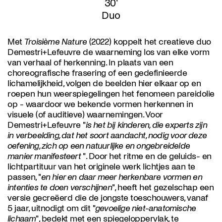
30'
Duo
Met
Troisième Nature
(2022) koppelt het creatieve duo
Demestri+Lefeuvre de waarneming los van elke vorm
van verhaal of herkenning. In plaats van een
choreografische frasering of een gedefinieerde
lichamelijkheid, volgen de beelden hier elkaar op en
roepen hun weerspiegelingen het fenomeen pareidolie
op - waardoor we bekende vormen herkennen in
visuele (of auditieve) waarnemingen. Voor
Demestri+Lefeuvre "
is het bij kinderen, die experts zijn
in verbeelding, dat het soort aandacht, nodig voor deze
oefening, zich op een natuurlijke en ongebreidelde
manier manifesteert
". Door het ritme en de geluids- en
lichtpartituur van het originele werk lichtjes aan te
passen, "
en hier en daar meer herkenbare vormen en
intenties te doen verschijnen
", heeft het gezelschap een
versie gecreëerd die de jongste toeschouwers, vanaf
5 jaar, uitnodigt om dit "
gevoelige niet-anatomische
lichaam
", bedekt met een spiegeloppervlak, te