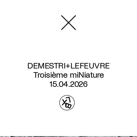
Overslaan
en
naar
de
inhoud
gaan
DEMESTRI+LEFEUVRE
Troisième miNiature
15.04.2026