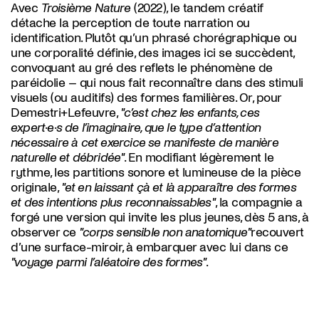
Avec
Troisième Nature
(2022), le tandem créatif
détache la perception de toute narration ou
identification. Plutôt qu’un phrasé chorégraphique ou
une corporalité définie, des images ici se succèdent,
convoquant au gré des reflets le phénomène de
paréidolie – qui nous fait reconnaître dans des stimuli
visuels (ou auditifs) des formes familières. Or, pour
Demestri+Lefeuvre,
"c’est chez les enfants, ces
expert·e·s de l’imaginaire, que le type d’attention
nécessaire à cet exercice se manifeste de manière
naturelle et débridée"
. En modifiant légèrement le
rythme, les partitions sonore et lumineuse de la pièce
originale,
"et en laissant çà et là apparaître des formes
et des intentions plus reconnaissables"
, la compagnie a
forgé une version qui invite les plus jeunes, dès 5 ans, à
observer ce
"corps sensible non anatomique"
recouvert
d’une surface-miroir, à embarquer avec lui dans ce
"voyage parmi l’aléatoire des formes"
.