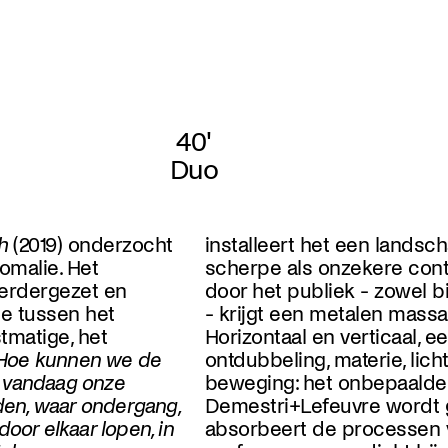
40'
Duo
h
(2019) onderzocht
installeert het een lands
omalie. Het
scherpe als onzekere con
verdergezet en
door het publiek - zowel b
ie tussen het
- krijgt een metalen massa
tmatige, het
Horizontaal en verticaal, e
Hoe kunnen we de
ontdubbeling, materie, licht
 vandaag onze
beweging: het onbepaalde
n, waar ondergang,
Demestri+Lefeuvre wordt
oor elkaar lopen, in
absorbeert de processen 