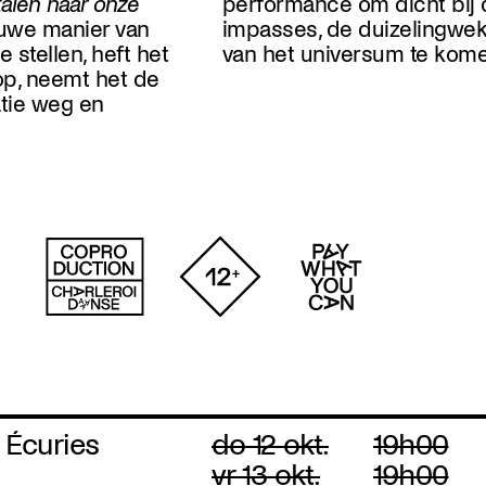
talen naar onze
performance om dicht bij 
euwe manier van
ingwekkende poëzie
e stellen, heft het
van het universum te kome
op, neemt het de
atie weg en
 Écuries
do 12 okt.
19h00
vr 13 okt.
19h00