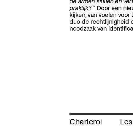
de armen sluiten en ver
praktijk
? " Door een ni
impasses, de duizel
kijken, van voelen voor t
duo de rechtlijnigheid 
noodzaak van identific
Charleroi
Les