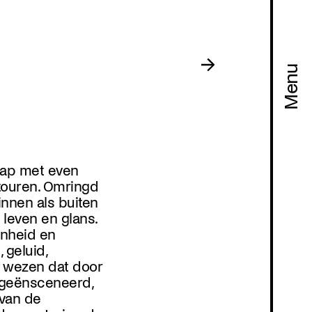
Menu
chap met even
touren. Omringd
innen als buiten
 leven en glans.
enheid en
, geluid,
Programma
 wezen dat door
 geënsceneerd,
van de