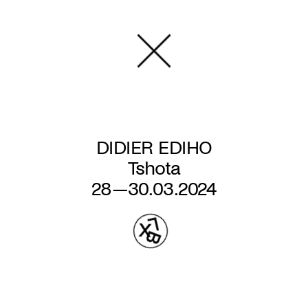
Overslaan
en
naar
de
inhoud
gaan
DIDIER EDIHO
Tshota
28—30.03.2024