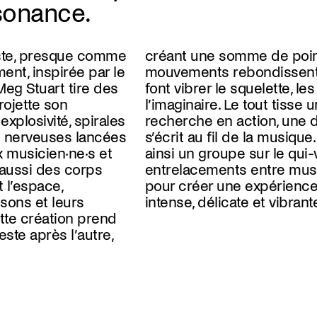
sonance.
iste, presque comme
 points vifs. Les
nt, inspirée par le
t sur les sons, qui
eg Stuart tire des
te, les muscles et
projette son
un canevas de
xplosivité, spirales
e danse vivante qui
s nerveuses lancées
ique. Ce trio devient
 musicien·ne·s et
i-vive, attentif aux
 aussi des corps
usique et danse,
 l’espace,
sensorielle
 sons et leurs
intense, délicate et vibrante
tte création prend
este après l’autre,