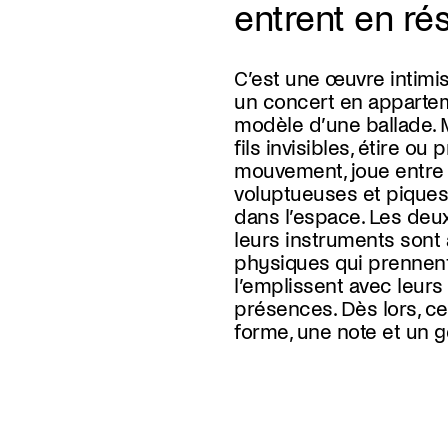
entrent en ré
C’est une œuvre intim
créant une somme de
un concert en apparteme
mouvements rebondissen
modèle d’une ballade. M
font vibrer le squelet
fils invisibles, étire ou 
l’imaginaire. Le tout tisse 
mouvement, joue entre e
recherche en action, un
voluptueuses et pique
s’écrit au fil de la mus
dans l’espace. Les deux
ainsi un groupe sur le qu
leurs instruments sont
entrelacements entre m
physiques qui prennent
pour créer une expérience 
l’emplissent avec leurs
présences. Dès lors, ce
forme, une note et un g