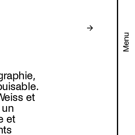
Menu
raphie,
uisable.
Weiss et
 un
e et
nts