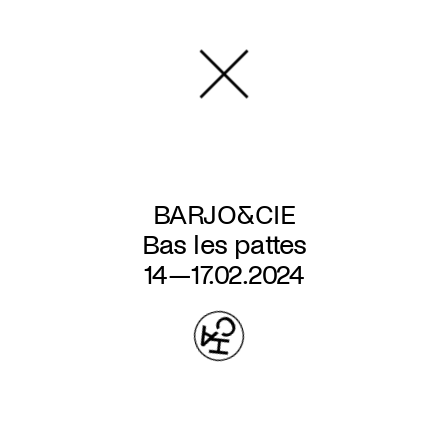
Aller
au
contenu
principal
BARJO&CIE
Bas les pattes
14—17.02.2024