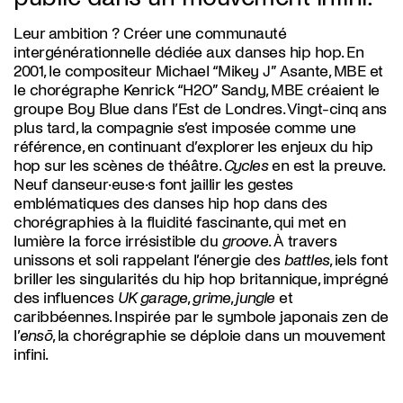
Leur ambition ? Créer une communauté
intergénérationnelle dédiée aux danses hip hop. En
2001, le compositeur Michael “Mikey J” Asante, MBE et
le chorégraphe Kenrick “H2O” Sandy, MBE créaient le
groupe Boy Blue dans l’Est de Londres. Vingt-cinq ans
plus tard, la compagnie s’est imposée comme une
référence, en continuant d’explorer les enjeux du hip
hop sur les scènes de théâtre.
Cycles
en est la preuve.
Neuf danseur·euse·s font jaillir les gestes
emblématiques des danses hip hop dans des
chorégraphies à la fluidité fascinante, qui met en
lumière la force irrésistible du
groove
. À travers
unissons et soli rappelant l’énergie des
battles
, iels font
briller les singularités du hip hop britannique, imprégné
des influences
UK garage
,
grime
,
jungle
et
caribbéennes. Inspirée par le symbole japonais zen de
l’
ensō
, la chorégraphie se déploie dans un mouvement
infini.