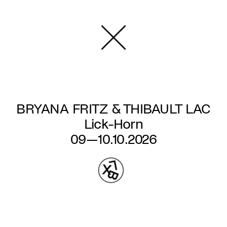
Aller
au
contenu
principal
BRYANA FRITZ & THIBAULT LAC
Lick-Horn
09—10.10.2026