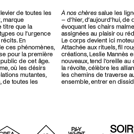
 levier de toutes les
À nos chères
salue les li
, marque
– d’hier, d’aujourd’hui, de
titre que la
évoquant les chairs malme
types ou l’urgence
assignées au plaisir ou réd
récits. En
Le corps devient ici mote
 de ces phénomènes,
Attachée aux rituels, fil r
se pour la première
créations, Leslie Mannès e
public de cet âge.
nouveaux, tend l’oreille au
me, où les désirs
la révolte, célèbre les all
lations mutantes,
les chemins de traverse a
 de toutes les
ensemble, entrer en dissi