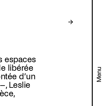
s espaces
le libérée
Menu
ontée d’un
, Leslie
èce,