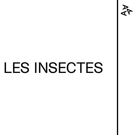
Navi
prin
LES INSECTES