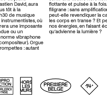
stien David, aura
ois. Une question en
s tôt à la
, la musique
 1h30 de musique
capacité de mettre
 instrumentistes, où
Et peut-elle libérer
urera une imposante
 éclater l’orage afin
ndue ou un
qu’advienne la lumière ?
’énorme vibraphone
 compositeur). Orgue
rompettes : autant