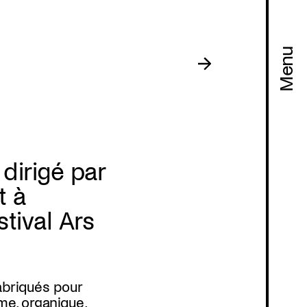
Menu
dirigé par
t à
Programmation
tival Ars