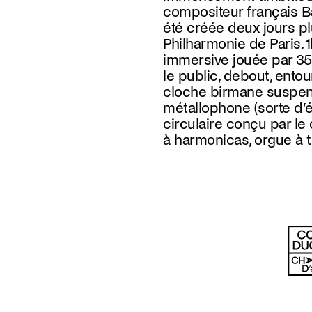
compositeur français Ba
flottante et pulsée à la f
été créée deux jours plu
filigrane : sans amplification
Philharmonie de Paris.
peut-elle revendiquer la 
immersive jouée par 35
les corps en transe ? 
le public, debout, ento
nos énergies, en faisant
cloche birmane suspe
métallophone (sorte d
circulaire conçu par le
à harmonicas, orgue à t