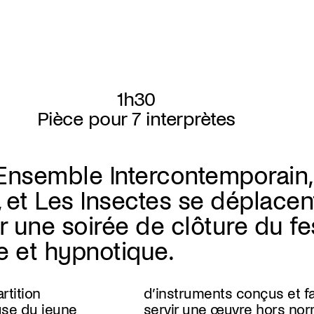
1h30
Pièce pour 7 interprètes
nsemble Intercontemporain, 
, et Les Insectes se déplacen
r une soirée de clôture du fes
e et hypnotique.
artition
ts conçus et fabriqués pour
se du jeune
me, organique,