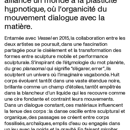
alliance un monde à la plasticité
hypnotique, où l’organicité du
mouvement dialogue avec la
matière.
Entamée avec
Vessel
en
2015
, la collaboration entre les
deux artistes se poursuit, dans une fascination
partagée pour
le cisèlement et
la transformation
des
formes
entre sculpture mobile et performance
sculpturale
. S’inspirant de l’étymologie du mot planète,
du grec
planaomai
qui signifie “s’égarer, errer”, ils
sculptent un univers où l’imaginaire vagabonde. Huit
corps évoluent tantôt dans une vaste étendue noire,
brillante comme un champ d’étoiles, tantôt empêtrés
dans la blancheur d’un liquide qui les recouvre comme
une cire fondante et contraint leurs mouvements.
Dans un dialogue constant, ces matériaux influencent
la tenue des corps : la danse oscille entre sculptural et
organique, des passages se créent entre corps
fossilisés, archaïques, emplis d’eau ou engagés dans
un jeu avec le poids et la gravité. En faisant miroiter