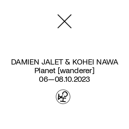
Aller
au
contenu
principal
DAMIEN JALET & KOHEI NAWA
Planet [wanderer]
06—08.10.2023