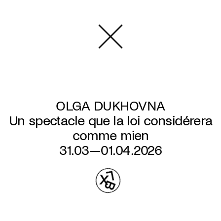
Overslaan
en
naar
de
inhoud
gaan
OLGA DUKHOVNA
Un spectacle que la loi considérera
comme mien
31.03—01.04.2026