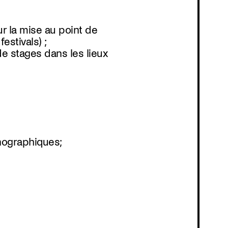
ur la mise au point de
stivals) ;
de stages dans les lieux
énographiques;