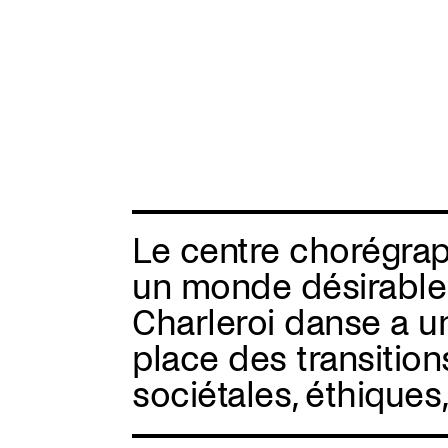
Skip
to
main
content
Le centre chorégrap
un monde désirable 
Charleroi danse a un
place des transitions
sociétales, éthiques