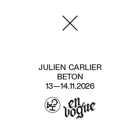
Aller
au
contenu
principal
JULIEN CARLIER
BETON
13—14.11.2026