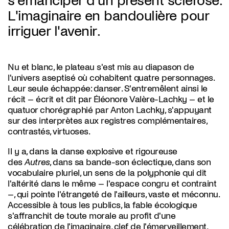
s'émanciper d'un présent sclérosé.
L'imaginaire en bandoulière pour
irriguer l'avenir.
Nu et blanc, le plateau s'est mis au diapason de
l'univers aseptisé où cohabitent quatre personnages.
Leur seule échappée: danser. S'entremêlent ainsi le
récit – écrit et dit par Éléonore Valère-Lachky – et le
quatuor chorégraphié par Anton Lachky, s'appuyant
sur des interprètes aux registres complémentaires,
contrastés, virtuoses.
Il y a, dans la danse explosive et rigoureuse
des
Autres
, dans sa bande-son éclectique, dans son
vocabulaire pluriel, un sens de la polyphonie qui dit
l'altérité dans le même – l'espace congru et contraint
–, qui pointe l'étrangeté de l'ailleurs, vaste et méconnu.
Accessible à tous les publics, la fable écologique
s'affranchit de toute morale au profit d'une
célébration de l'imaginaire, clef de l'émerveillement,