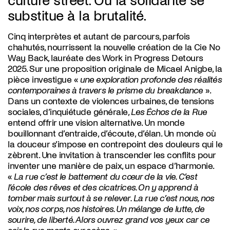
culture street. Où la solidarité se
substitue à la brutalité.
Cinq interprètes et autant de parcours, parfois
chahutés, nourrissent la nouvelle création de la Cie No
Way Back, lauréate des Work in Progress Detours
2025. Sur une proposition originale de Micael Anigbe, la
pièce investigue «
une exploration profonde des réalités
contemporaines à travers le prisme du breakdance
».
Dans un contexte de violences urbaines, de tensions
sociales, d’inquiétude générale,
Les Échos de la Rue
entend offrir une vision alternative. Un monde
bouillonnant d’entraide, d’écoute, d’élan. Un monde où
la douceur s’impose en contrepoint des douleurs qui le
zèbrent. Une invitation à transcender les conflits pour
inventer une manière de paix, un espace d’harmonie.
«
La rue c’est le battement du cœur de la vie. C’est
l’école des rêves et des cicatrices. On y apprend à
tomber mais surtout à se relever. La rue c’est nous, nos
voix, nos corps, nos histoires. Un mélange de lutte, de
sourire, de liberté. Alors ouvrez grand vos yeux car ce