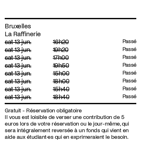
Bruxelles
La Raffinerie
sat 13 jun.
16h20
Passé
sat 13 jun.
19h20
Passé
sat 13 jun.
17h00
Passé
sat 13 jun.
19h50
Passé
sat 13 jun.
15h00
Passé
sat 13 jun.
18h00
Passé
sat 13 jun.
15h40
Passé
sat 13 jun.
18h40
Passé
Gratuit - Réservation obligatoire
II vous est loisible de verser une contribution de 5
euros lors de votre réservation ou le jour-même, qui
sera intégralement reversée à un fonds qui vient en
aide aux étudiant·es qui en exprimeraient le besoin.